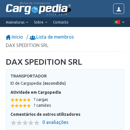
Bolsa de transporte
since 2014
Assinaturas
Sobre
Contacto
Início
Lista de membros
DAX SPEDITION SRL
DAX SPEDITION SRL
TRANSPORTADOR
ID de Cargopedia:
(escondido)
Atividade em Cargopedia
? cargas
? camiões
Comentários de outros utilizadores
0 avaliações