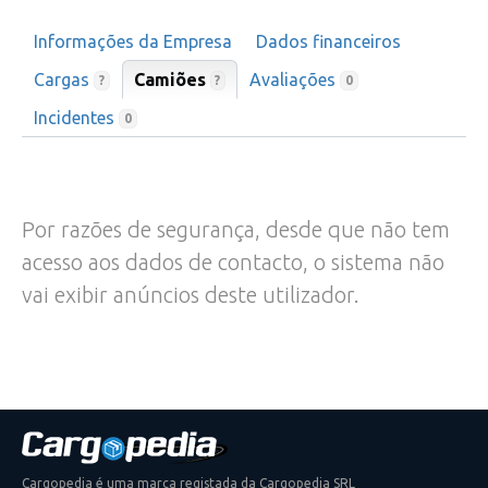
Informações da Empresa
Dados financeiros
Cargas
Camiões
Avaliações
?
?
0
Incidentes
0
Por razões de segurança, desde que não tem
acesso aos dados de contacto, o sistema não
vai exibir anúncios deste utilizador.
Cargopedia é uma marca registada da Cargopedia SRL