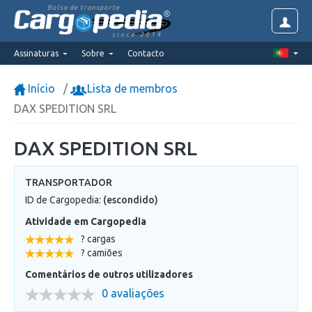
Bolsa de transporte
since 2014
Assinaturas
Sobre
Contacto
Início
Lista de membros
DAX SPEDITION SRL
DAX SPEDITION SRL
TRANSPORTADOR
ID de Cargopedia:
(escondido)
Atividade em Cargopedia
? cargas
? camiões
Comentários de outros utilizadores
0 avaliações