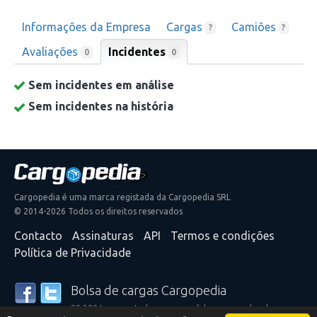
Informações da Empresa
Cargas
Camiões
?
?
Avaliações
Incidentes
0
0
Sem incidentes em análise
Sem incidentes na história
Cargopedia é uma marca registada da Cargopedia SRL
© 2014-2026 Todos os direitos reservados
Contacto
Assinaturas
API
Termos e condições
Política de Privacidade
Bolsa de cargas Cargopedia
25.320 transportadores e expedidores ao redor do