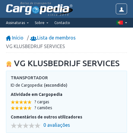
Bolsa de transporte
since 2014
Assinaturas
Sobre
Contacto
Início
Lista de membros
VG KLUSBEDRIJF SERVICES
VG KLUSBEDRIJF SERVICES
TRANSPORTADOR
ID de Cargopedia:
(escondido)
Atividade em Cargopedia
? cargas
? camiões
Comentários de outros utilizadores
0 avaliações