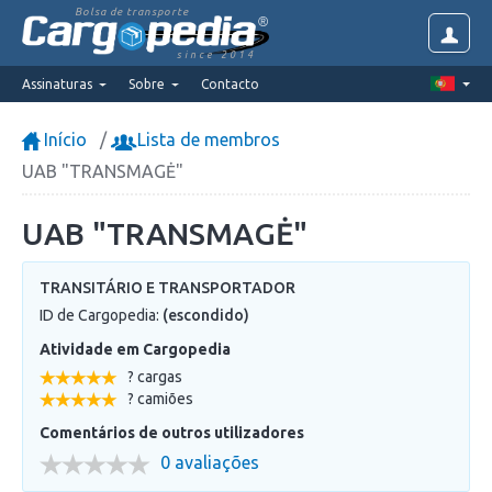
Bolsa de transporte
since 2014
Assinaturas
Sobre
Contacto
Início
Lista de membros
UAB "TRANSMAGĖ"
UAB "TRANSMAGĖ"
TRANSITÁRIO E TRANSPORTADOR
ID de Cargopedia:
(escondido)
Atividade em Cargopedia
? cargas
? camiões
Comentários de outros utilizadores
0 avaliações