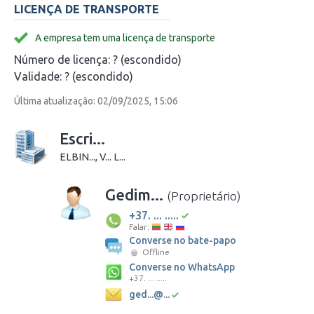
LICENÇA DE TRANSPORTE
A empresa tem uma licença de transporte
Número de licença:
? (escondido)
Validade:
? (escondido)
Última atualização: 02/09/2025, 15:06
Escri...
ELBIN..., V... L...
Gedim...
(Proprietário)
+37. ... .....
Falar:
Converse no bate-papo
Offline
Converse no WhatsApp
+37. ... .....
ged...@...