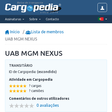
Bolsa de transporte
since 2014
Assinaturas
Sobre
Contacto
Início
Lista de membros
UAB MGM NEXUS
UAB MGM NEXUS
TRANSITÁRIO
ID de Cargopedia:
(escondido)
Atividade em Cargopedia
? cargas
? camiões
Comentários de outros utilizadores
0 avaliações