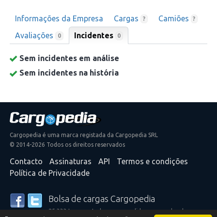
Informações da Empresa
Cargas
Camiões
?
?
Avaliações
Incidentes
0
0
Sem incidentes em análise
Sem incidentes na história
Cargopedia é uma marca registada da Cargopedia SRL
© 2014-2026 Todos os direitos reservados
Contacto
Assinaturas
API
Termos e condições
Política de Privacidade
Bolsa de cargas Cargopedia
25.333 transportadores e expedidores ao redor do