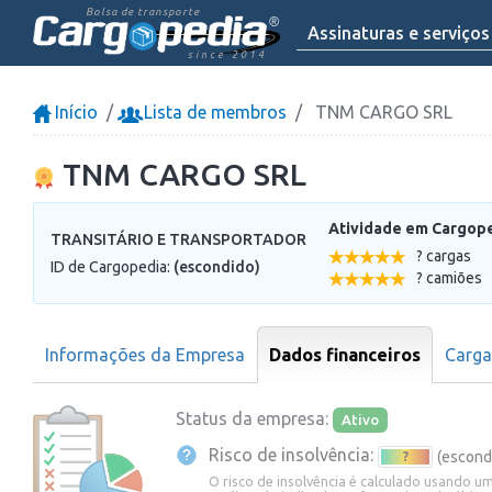
Bolsa de transporte
Assinaturas e serviços
since 2014
Início
Lista de membros
TNM CARGO SRL
TNM CARGO SRL
Atividade em Cargop
TRANSITÁRIO E TRANSPORTADOR
? cargas
ID de Cargopedia:
(escondido)
? camiões
Informações da Empresa
Dados financeiros
Carg
Status da empresa:
Ativo
Risco de insolvência:
(escond
?
O risco de insolvência é calculado usando 