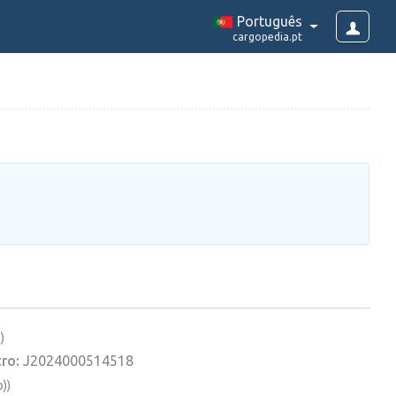
Português
cargopedia.pt
)
ro:
J2024000514518
))