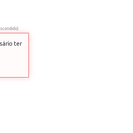
escondido)
sário ter