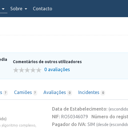
Sobre
Contacto
edia
Comentários de outros utilizadores
0 avaliações
as
Camiões
Avaliações
Incidentes
?
?
0
0
Data de Estabelecimento:
(escondido
NIF:
RO50346079
Número do regist
ido)
Pagador do IVA:
SIM
(desde (escondido
um algoritmo complexo,