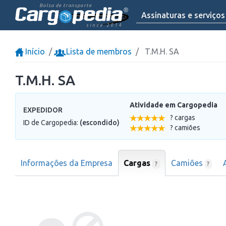
Bolsa de transporte
Assinaturas e serviços
since 2014
Início
Lista de membros
T.M.H. SA
T.M.H. SA
Atividade em Cargopedia
EXPEDIDOR
? cargas
ID de Cargopedia:
(escondido)
? camiões
Informações da Empresa
Cargas
Camiões
?
?