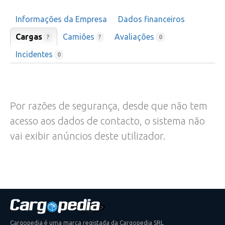
Informações da Empresa
Dados financeiros
Cargas
Camiões
Avaliações
?
?
0
Incidentes
0
Por razões de segurança, desde que não tem
acesso aos dados de contacto, o sistema não
vai exibir anúncios deste utilizador.
Cargopedia é uma marca registada da Cargopedia SRL