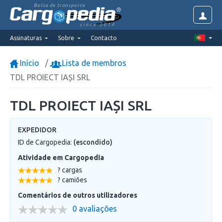
Bolsa de transporte
since 2014
Assinaturas
Sobre
Contacto
Início
Lista de membros
TDL PROIECT IAȘI SRL
TDL PROIECT IAȘI SRL
EXPEDIDOR
ID de Cargopedia:
(escondido)
Atividade em Cargopedia
? cargas
? camiões
Comentários de outros utilizadores
0 avaliações