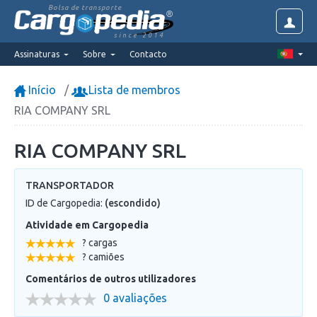
Bolsa de transporte
since 2014
Assinaturas
Sobre
Contacto
Início
Lista de membros
RIA COMPANY SRL
RIA COMPANY SRL
TRANSPORTADOR
ID de Cargopedia:
(escondido)
Atividade em Cargopedia
? cargas
? camiões
Comentários de outros utilizadores
0 avaliações