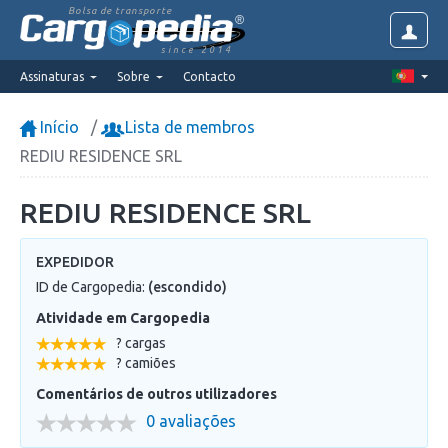
Bolsa de transporte
since 2014
Assinaturas
Sobre
Contacto
Início
Lista de membros
REDIU RESIDENCE SRL
REDIU RESIDENCE SRL
EXPEDIDOR
ID de Cargopedia:
(escondido)
Atividade em Cargopedia
? cargas
? camiões
Comentários de outros utilizadores
0 avaliações