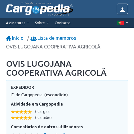
Bolsa de transporte
since 2014
Assinaturas
Sobre
Contacto
Início
Lista de membros
OVIS LUGOJANA COOPERATIVA AGRICOLĂ
OVIS LUGOJANA
COOPERATIVA AGRICOLĂ
EXPEDIDOR
ID de Cargopedia:
(escondido)
Atividade em Cargopedia
? cargas
? camiões
Comentários de outros utilizadores