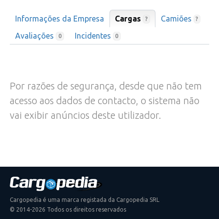
Informações da Empresa
Cargas
Camiões
?
?
Avaliações
Incidentes
0
0
Por razões de segurança, desde que não tem
acesso aos dados de contacto, o sistema não
vai exibir anúncios deste utilizador.
Cargopedia é uma marca registada da Cargopedia SRL
© 2014-2026 Todos os direitos reservados