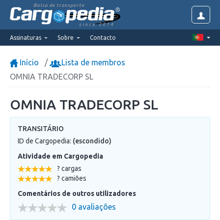
Bolsa de transporte
since 2014
Assinaturas
Sobre
Contacto
Início
Lista de membros
OMNIA TRADECORP SL
OMNIA TRADECORP SL
TRANSITÁRIO
ID de Cargopedia:
(escondido)
Atividade em Cargopedia
? cargas
? camiões
Comentários de outros utilizadores
0 avaliações