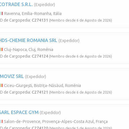
COTRADE S.R.L.
(Expedidor)
Ravenna, Emília-Romanha, Itália
ID de Cargopedia:
C274131
(Membro desde 6 de Agosto de 2026)
HDS-CHEMIE ROMANIA SRL
(Expedidor)
Cluj-Napoca, Cluj, Romênia
ID de Cargopedia:
C274124
(Membro desde 6 de Agosto de 2026)
IMOVIZ SRL
(Expedidor)
Ciceu-Giurgești, Bistrița-Năsăud, Romênia
ID de Cargopedia:
C274121
(Membro desde 6 de Agosto de 2026)
SARL ESPACE GYM
(Expedidor)
Salon-de-Provence, Provença-Alpes-Costa Azul, França
ID de Cargopedia:
C274120
(Membro desde 5 de Agosto de 2026)