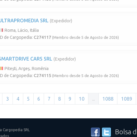
ULTRAPROMEDIA SRL
(Expedidor)
Roma, Lácio, Itália
ID de Cargopedia:
C274117
(Membro desde 5 de Agosto de 2026)
SMARTDRIVE CARS SRL
(Expedidor)
Pitești, Argeș, Romênia
ID de Cargopedia:
C274115
(Membro desde 5 de Agosto de 2026)
3
4
5
6
7
8
9
10
...
1088
1089
a Cargopedia SRL
Bolsa d
vados