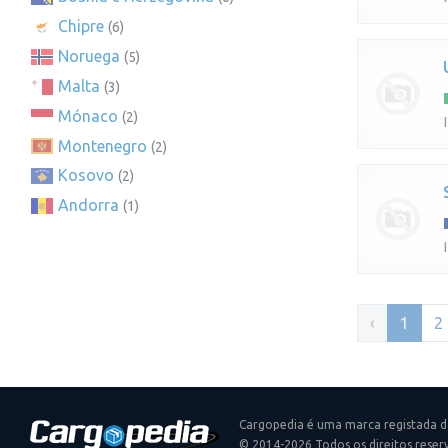
Chipre
(6)
Noruega
(5)
Malta
(3)
Mónaco
(2)
Montenegro
(2)
Kosovo
(2)
Andorra
(1)
‹
1
2
Cargopedia é uma marca registada d
© 2014-2026 Todos os direitos reser