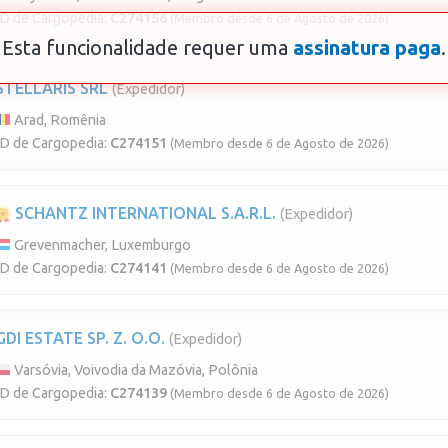
ID de Cargopedia:
C274156
(Membro desde 6 de Agosto de 2026)
Esta funcionalidade requer uma
assinatura paga
.
STELLARIS SRL
(Expedidor)
Arad, Romênia
ID de Cargopedia:
C274151
(Membro desde 6 de Agosto de 2026)
SCHANTZ INTERNATIONAL S.A.R.L.
(Expedidor)
Grevenmacher, Luxemburgo
ID de Cargopedia:
C274141
(Membro desde 6 de Agosto de 2026)
GDI ESTATE SP. Z. O.O.
(Expedidor)
Varsóvia, Voivodia da Mazóvia, Polônia
ID de Cargopedia:
C274139
(Membro desde 6 de Agosto de 2026)