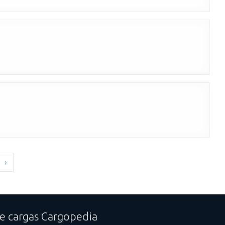
›
e cargas Cargopedia