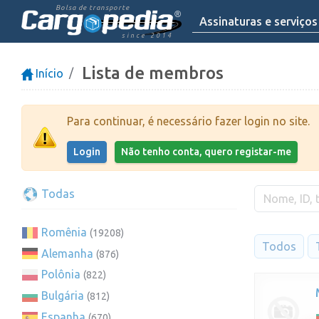
Bolsa de transporte
Assinaturas e serviços
since 2014
Lista de membros
Início
Para continuar, é necessário fazer login no site.
Login
Não tenho conta, quero registar-me
Todas
Romênia
(19208)
Todos
Alemanha
(876)
Polônia
(822)
Bulgária
(812)
Espanha
(670)