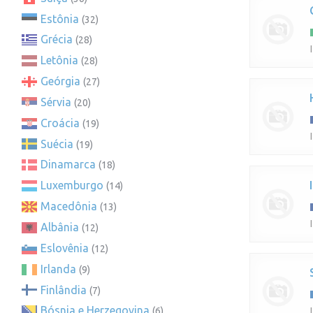
Estônia
(32)
Grécia
(28)
Letônia
(28)
Geórgia
(27)
Sérvia
(20)
Croácia
(19)
Suécia
(19)
Dinamarca
(18)
Luxemburgo
(14)
Macedônia
(13)
Albânia
(12)
Eslovênia
(12)
Irlanda
(9)
Finlândia
(7)
Bósnia e Herzegovina
(6)