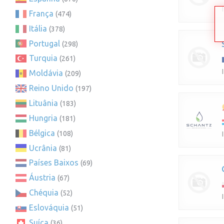
França
(474)
Itália
(378)
Portugal
(298)
Turquia
(261)
Moldávia
(209)
Reino Unido
(197)
Lituânia
(183)
Hungria
(181)
Bélgica
(108)
Ucrânia
(81)
Países Baixos
(69)
Áustria
(67)
Chéquia
(52)
Eslováquia
(51)
Suíça
(36)