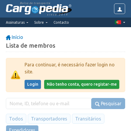
Bolsa de transporte
since 2014
Assinaturas
Sobre
Contacto
Início
Lista de membros
Para continuar, é necessário fazer login no
site.
Login
Não tenho conta, quero registar-me
Pesquisar
Todos
Transportadores
Transitários
Expedidores