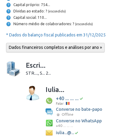
Capital próprio: 754...
Dívidas ao estado: ?
(escondido)
Capital social: 110...
Número médio de colaboradores: ?
(escondido)
* Dados do balanço fiscal publicados em 31/12/2025
Dados financeiros completos e análises por ano »
Escri...
STR...., S... 2...
Iulia...
+40 ... ... ...
Falar:
Converse no bate-papo
Offline
Converse no WhatsApp
+40 ... ... ...
iulia...@...