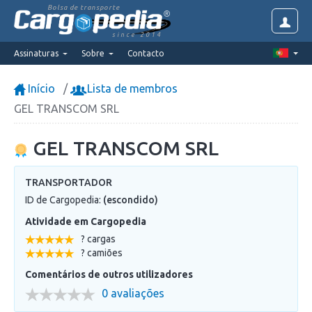
Bolsa de transporte
since 2014
Assinaturas
Sobre
Contacto
Início
Lista de membros
GEL TRANSCOM SRL
GEL TRANSCOM SRL
TRANSPORTADOR
ID de Cargopedia:
(escondido)
Atividade em Cargopedia
? cargas
? camiões
Comentários de outros utilizadores
0 avaliações