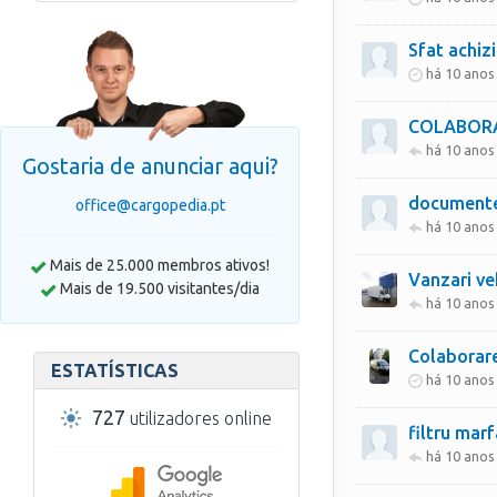
Sfat achizi
há 10 anos
COLABOR
há 10 anos
Gostaria de anunciar aqui?
documente
office@cargopedia.pt
há 10 anos
Mais de 25.000 membros ativos!
Vanzari ve
Mais de 19.500 visitantes/dia
há 10 anos
Colaborar
ESTATÍSTICAS
há 10 anos
727
utilizadores online
filtru mar
há 10 anos