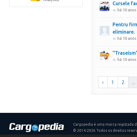
Cursele fa
há 10 anos
Pentru firm
eliminare.
há 10 anos
''Traseism
há 10 anos
‹
1
2
...
Cargopedia é uma marca registada d
© 2014-2026 Todos os direitos reser