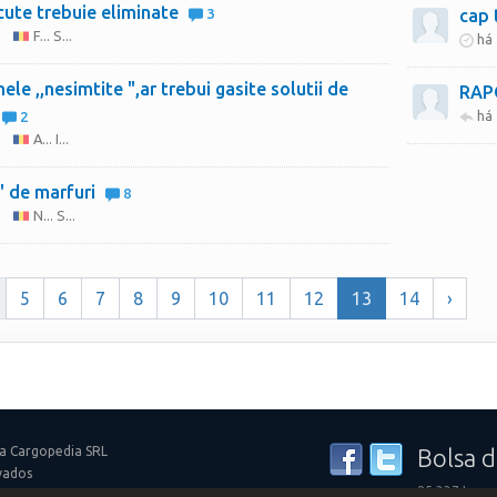
cute trebuie eliminate
3
cap 
F... S...
há
ele ,,nesimtite ",ar trebui gasite solutii de
RAP
há
2
A... I...
'' de marfuri
8
N... S...
5
6
7
8
9
10
11
12
13
14
›
a Cargopedia SRL
Bolsa d
vados
25.337 tran