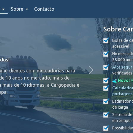
Sobre
Contacto
Sobre Ca
Bolsa de ca
acessível
No mercado
ados!
25.000 mem
Alta segu
eúne clientes com mercadorias para
verificadas
de 10 anos no mercado, mais de
Novo!
A
 mais de 10 idiomas, a Cargopedia é
Calculador
opa.
portagens
Estimador 
de carga
Sistema de
em tempo r
Possibilida