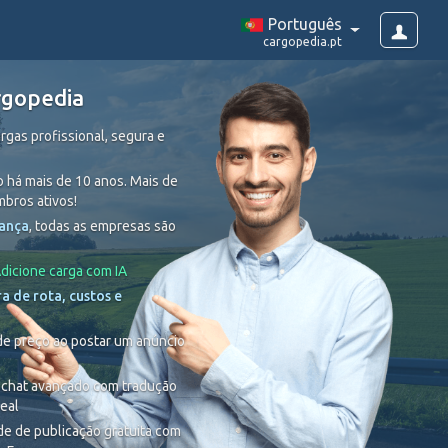
Português
cargopedia.pt
rgopedia
rgas profissional, segura e
 há mais de 10 anos. Mais de
bros ativos!
rança
, todas as empresas são
dicione carga com IA
a de rota, custos e
de preço ao postar um anúncio
 chat avançado com tradução
eal
de de publicação gratuita com