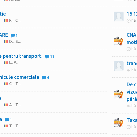
tie
16
R... C...
há
ARE
CNA
1
D... S...
moti
há
 pentru transport.
11
I... P...
tran
há
hicule comerciale
4
C... T...
De c
vizu
e
pârâ
A... T...
há
fa
1
Taxa
T... T...
há