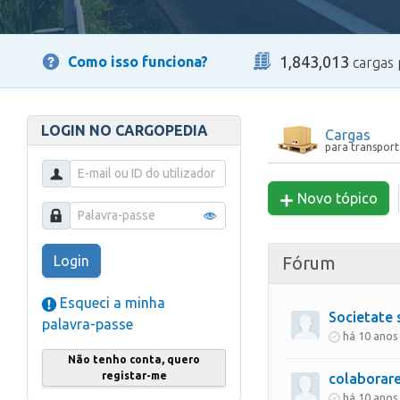
1,843,013
Como isso funciona?
cargas 
LOGIN NO CARGOPEDIA
Cargas
para transport
Novo tópico
Fórum
Login
Esqueci a minha
Societate 
palavra-passe
há 10 anos
Não tenho conta, quero
registar-me
colaborar
há 10 anos