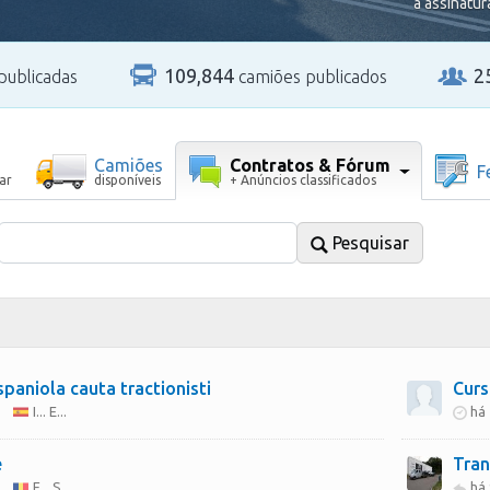
a assinatur
109,844
2
publicadas
camiões publicados
Contratos & Fórum
Camiões
F
+ Anúncios classificados
ar
disponíveis
Pesquisar
spaniola cauta tractionisti
Curs
I... E...
há
e
Tran
F... S...
há