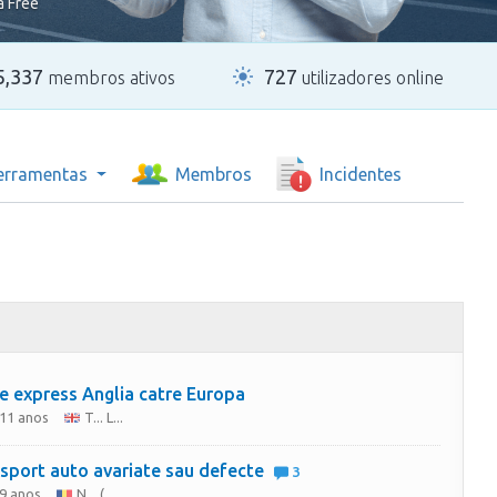
a Free
5,337
727
membros ativos
utilizadores online
erramentas
Membros
Incidentes
e express Anglia catre Europa
 11 anos
T... L...
sport auto avariate sau defecte
3
 9 anos
N... (...