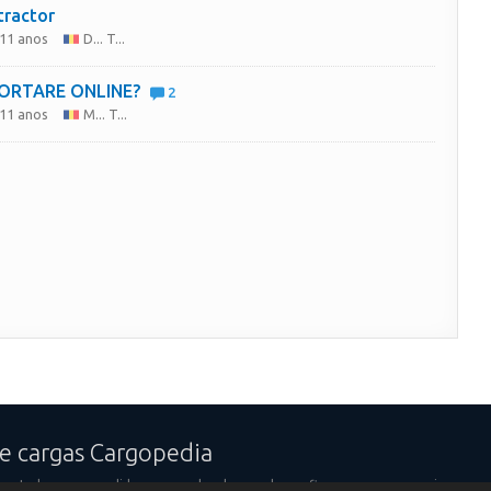
tractor
 11 anos
D... T...
ORTARE ONLINE?
2
 11 anos
M... T...
e cargas Cargopedia
sportadores e expedidores ao redor do mundo confiam em nossos serviços