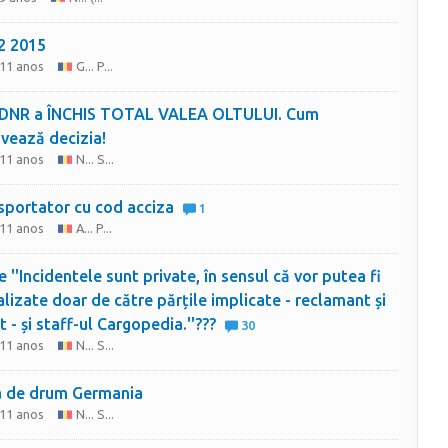
 12 2015
 11 anos
G... P...
DNR a ÎNCHIS TOTAL VALEA OLTULUI. Cum
vează decizia!
 11 anos
N... S...
sportator cu cod acciza
1
 11 anos
A... P...
e ''Incidentele sunt private, în sensul că vor putea fi
alizate doar de către părțile implicate - reclamant și
t - și staff-ul Cargopedia.''???
30
 11 anos
N... S...
 de drum Germania
 11 anos
N... S...