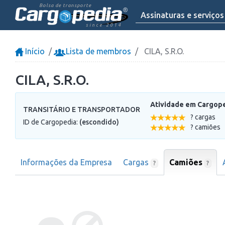
Bolsa de transporte
Assinaturas e serviços
since 2014
Início
Lista de membros
CILA, S.R.O.
CILA, S.R.O.
Atividade em Cargop
TRANSITÁRIO E TRANSPORTADOR
? cargas
ID de Cargopedia:
(escondido)
? camiões
Informações da Empresa
Cargas
Camiões
?
?