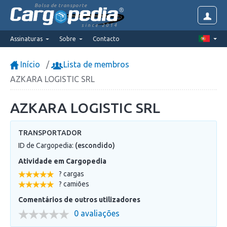
Bolsa de transporte
since 2014
Assinaturas
Sobre
Contacto
Início
Lista de membros
AZKARA LOGISTIC SRL
AZKARA LOGISTIC SRL
TRANSPORTADOR
ID de Cargopedia:
(escondido)
Atividade em Cargopedia
? cargas
? camiões
Comentários de outros utilizadores
0 avaliações