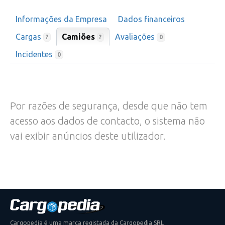
Informações da Empresa
Dados financeiros
Cargas
Camiões
Avaliações
?
?
0
Incidentes
0
Por razões de segurança, desde que não tem
acesso aos dados de contacto, o sistema não
vai exibir anúncios deste utilizador.
Cargopedia é uma marca registada da Cargopedia SRL