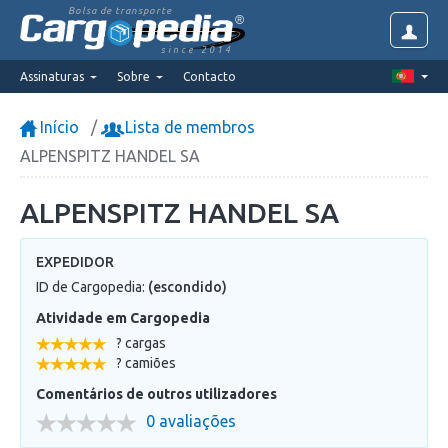
Bolsa de transporte
since 2014
Assinaturas
Sobre
Contacto
Início
Lista de membros
ALPENSPITZ HANDEL SA
ALPENSPITZ HANDEL SA
EXPEDIDOR
ID de Cargopedia:
(escondido)
Atividade em Cargopedia
? cargas
? camiões
Comentários de outros utilizadores
0 avaliações