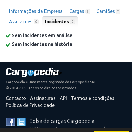
Informações da Empresa
Cargas
Camiões
?
?
Avaliações
Incidentes
0
0
Sem incidentes em análise
Sem incidentes na história
Cargopedia é uma marca registada da Cargopedia SRL
© 2014-2026 Todos os direitos reservados
Contacto
Assinaturas
API
Termos e condições
Política de Privacidade
Bolsa de cargas Cargopedia
25.312 transportadores e expedidores ao redor do