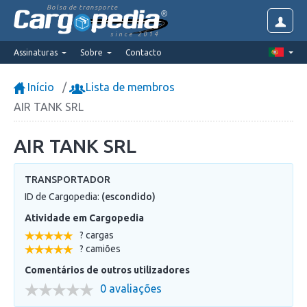
Bolsa de transporte
since 2014
Assinaturas
Sobre
Contacto
Início
Lista de membros
AIR TANK SRL
AIR TANK SRL
TRANSPORTADOR
ID de Cargopedia:
(escondido)
Atividade em Cargopedia
? cargas
? camiões
Comentários de outros utilizadores
0 avaliações