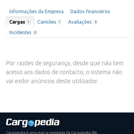
Informações da Empresa
Dados financeiros
Cargas
Camiões
Avaliações
?
?
0
Incidentes
0
Por razões de segurança, desde que não tem
acesso aos dados de contacto, o sistema não
vai exibir anúncios deste utilizador.
Cargopedia é uma marca registada da Cargopedia SRL