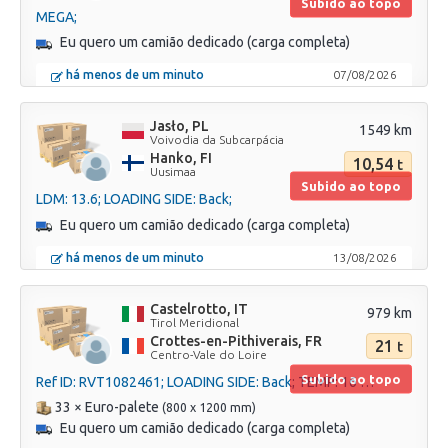
Subido ao topo
MEGA;
Eu quero um camião dedicado (carga completa)
há menos de um minuto
07/08/2026
Jasło, PL
1549 km
Voivodia da Subcarpácia
Hanko, FI
10,54
t
Uusimaa
Subido ao topo
LDM: 13.6; LOADING SIDE: Back;
Eu quero um camião dedicado (carga completa)
há menos de um minuto
13/08/2026
Castelrotto, IT
979 km
Tirol Meridional
Crottes-en-Pithiverais, FR
21
t
Centro-Vale do Loire
Subido ao topo
Ref ID: RVT1082461; LOADING SIDE: Back; TEMP: 16 16;
33 × Euro-palete
(800 x 1200 mm)
Eu quero um camião dedicado (carga completa)