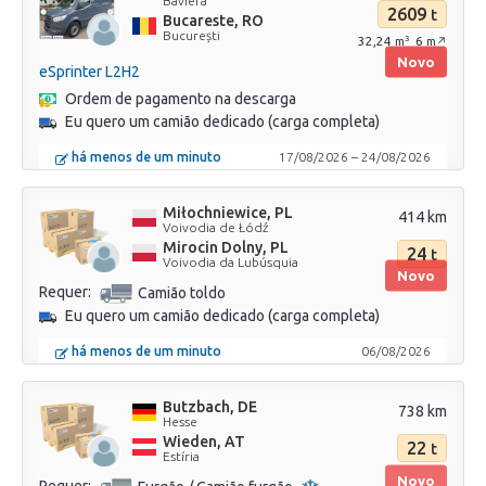
Baviera
2609
t
Bucareste, RO
București
32,24
6
3
m
m↗
Novo
eSprinter L2H2
Ordem de pagamento na descarga
Eu quero um camião dedicado (carga completa)
há menos de um minuto
17/08/2026
–
24/08/2026
Miłochniewice, PL
414 km
Voivodia de Łódź
Mirocin Dolny, PL
24
t
Voivodia da Lubúsquia
Novo
Requer:
Camião toldo
Eu quero um camião dedicado (carga completa)
há menos de um minuto
06/08/2026
Butzbach, DE
738 km
Hesse
Wieden, AT
22
t
Estíria
Novo