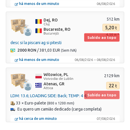
há menos de um minuto
06/08/2026
512 km
Dej, RO
Cluj
5,20
t
Bucareste, RO
București
4,50
m↗
Subido ao topo
desc si la piscani ag si pitesti
2000 RON
/ 381,03 EUR
(Sem IVA)
há menos de um minuto
06/08/2026
–
08/08/2026
Witowice, PL
2129 km
Voivodia de Lublin
Atenas, GR
22
t
Attica
Subido ao topo
LDM: 13.6; LOADING SIDE: Back; TEMP: 4 4;
33 × Euro-palete
(800 x 1200 mm)
Eu quero um camião dedicado (carga completa)
há cerca de um minuto
07/08/2026