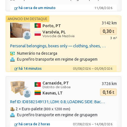
há cerca de um minuto
11/08/2026
ANÚNCIO EM DESTAQUE
3142 km
Porto, PT
0,30
t
Varsóvia, PL
Voivodia da Mazóvia
3
3
m
Personal belongings, boxes only — clothing, shoes, books, documents. No furniture, no appliances, no...
Numerário na descarga
Eu prefiro transporte em regime de grupagem
há 14 minutos
05/08/2026
–
05/09/2026
Carnaxide, PT
3726 km
Distrito de Lisboa
0,16
t
Kaunas, LT
Ref ID: ID8582549131; LDM: 0.8; LOADING SIDE: Back; TEMP: 15 25; 160 kg
2 × Euro-palete
(800 x 1200 mm)
Eu prefiro transporte em regime de grupagem
há cerca de 2 horas
07/08/2026
–
14/08/2026