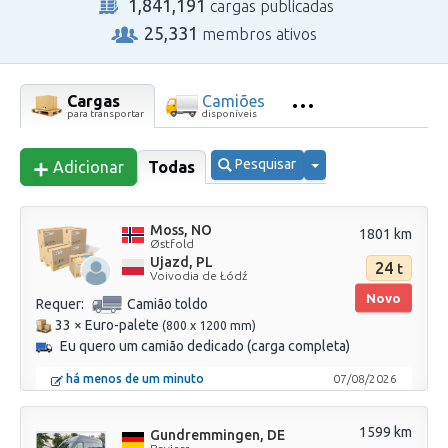
1,841,191
cargas publicadas
25,331
membros ativos
Cargas
Camiões
para transportar
disponíveis
Pesquisar
Adicionar
Todas
Moss, NO
1801 km
Østfold
Ujazd, PL
24
t
Voivodia de Łódź
Novo
Requer:
Camião toldo
33 × Euro-palete
(800 x 1200 mm)
Eu quero um camião dedicado (carga completa)
há menos de um minuto
07/08/2026
1599 km
Gundremmingen, DE