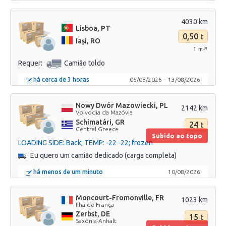
4030 km
Lisboa, PT
0,50
t
Iași, RO
1
m↗
Requer:
Camião toldo
há cerca de 3 horas
06/08/2026
–
13/08/2026
Nowy Dwór Mazowiecki, PL
2142 km
Voivodia da Mazóvia
Schimatári, GR
24
t
Central Greece
Subido ao topo
LOADING SIDE: Back; TEMP: -22 -22; frozen
Eu quero um camião dedicado (carga completa)
há menos de um minuto
10/08/2026
Moncourt-Fromonville, FR
1023 km
Ilha de França
Zerbst, DE
15
t
Saxônia-Anhalt