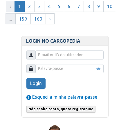
‹
1
2
3
4
5
6
7
8
9
10
...
159
160
›
LOGIN NO CARGOPEDIA
Login
Esqueci a minha palavra-passe
Não tenho conta, quero registar-me