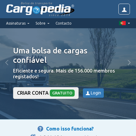
Bolsa de transporte
since 2014
Assinaturas
Sobre
Contacto
rgas
Alta segurança
, todas a
empresas são verificada
e 156.000 membros
Nós colocamos a confiança em primeir
CRIAR CONTA
Login
GRATUITO
Como isso funciona?