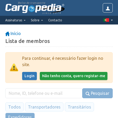
Bolsa de transporte
since 2014
Assinaturas
Sobre
Contacto
Início
Lista de membros
Para continuar, é necessário fazer login no
site.
Login
Não tenho conta, quero registar-me
Pesquisar
Todos
Transportadores
Transitários
Expedidores