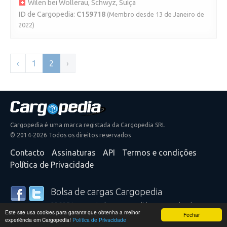
Wilen bei Wollerau, Schwyz, Suíça
ID de Cargopedia:
C159718
(Membro desde 13 de Janeiro de
2022)
‹
1
2
›
Cargopedia é uma marca registada da Cargopedia SRL
© 2014-2026 Todos os direitos reservados
Contacto
Assinaturas
API
Termos e condições
Política de Privacidade
Bolsa de cargas Cargopedia
25.337 transportadores e expedidores ao redor do
Este site usa cookies para garantir que obtenha a melhor
mundo confiam em nossos serviços
Fechar
experiência em Cargopedia!
Política de Privacidade