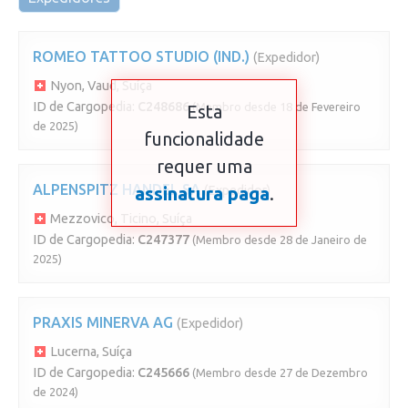
ROMEO TATTOO STUDIO (IND.)
(Expedidor)
Nyon, Vaud, Suíça
ID de Cargopedia:
C248686
(Membro desde 18 de Fevereiro
Esta
de 2025)
funcionalidade
requer uma
ALPENSPITZ HANDEL SA
assinatura paga
(Expedidor)
.
Mezzovico, Ticino, Suíça
ID de Cargopedia:
C247377
(Membro desde 28 de Janeiro de
2025)
PRAXIS MINERVA AG
(Expedidor)
Lucerna, Suíça
ID de Cargopedia:
C245666
(Membro desde 27 de Dezembro
de 2024)